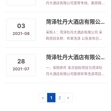
其他面料 56 2.采用比价加服装面料、
丹大酒店有限公司宽带专线、客房网络
成交价格合计为34800元/年。
款式综合询比采购方式面向社会公开招
电视和无线网覆盖项目，招标人为菏泽
募具有供应能力的供应商。 3.本次采
牡丹大酒店有限公司，资金来源为自筹
购最高
菏泽牡丹大酒店有限公司客用布草洗涤采购项目成交公示
资金，该项目已具备采购条件，现对本
03
项目以比价方式进行采购。 二、采购
采购人：菏泽牡丹大酒店有限公司 采
2021-08
项目情况 1.菏泽牡丹大酒店有限公司宽
购项目名称：布草洗涤 公告发布日
带专线、客房网络电视和客房无线网覆
期：2021年8月3日 成交日期：2021
盖项目，具体如下： 序号 项目名称 规
年8月6日 采购方式：比价 成交情况：
格型号 数量 预算单价（元） 1 宽带专
菏泽牡丹大酒店有限公司 布草洗涤采购公告
由报价最低的菏泽本源洗涤有限公司中
线 2条 5000 2 客房网络电视、无线网
28
标。 中标金额：各项洗涤价格合计总
覆盖 138间 200 2.采用询价加服务质
一、采购条件 本次招标项目为菏泽牡
2021-07
单价为117.7元。
量综合询比采购方式面向社会公开招运
丹大酒店有限公司客用布草洗涤项目，
营商。 3.本次采购最高限价为3.8万
招标人为菏泽牡丹大酒店有限公司，资
元/年（含6%税率专用发票）。 4.结算
金来源为自筹资金，该项目已具备采购
方
条件，现对本项目以比价方式进行采
«
1
2
»
购。 二、采购项目情况 序号 项目名称
规格型号 洗涤标准要求 洗涤单价
（元） 1 枕套 60m*90m 2 床单