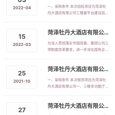
泽华泰装饰工程有限公司中标。 中标
一、采购条件 本次招标项目为菏泽牡
2022-04
金额：41566元。
丹大酒店有限公司三楼被平台建设铝合
金玻璃房工程项目，招标人为菏泽牡丹
大酒店有限公司，资金来源为自筹资
菏泽牡丹大酒店有限公司关于公开选拔主管级管理人员的公告
金，该项目已具备采购条件，现对本项
15
目以询比方式进行采购。 二、采购项
为深入贯彻落实市国资委、集团公司三
2022-03
目情况 1.菏泽牡丹大酒店有限公司三楼
项制度改革要求，进一步深化国有企业
北平台建设铝合金玻璃房工程项目，具
改革，拓宽选人用人视野，打造一支过
体如下： （1）面积主材：建设尺寸约
硬的干部管理队伍，提高酒店现代化管
10米&times;16米，北侧为砖墙，玻璃
菏泽牡丹大酒店有限公司 一、三楼多功能厅灯光、音响等设备 外租外包竞拍公告
理水平，参照《党政领导干部选拔任用
房墙体为铝合金框架，09铝合金；墙
25
工作条例》、市国资委《关于进一步规
体上半部用5mm玻璃，下半部用铝合
一、采购条件 本次租赁项目为菏泽牡
2021-10
范中层干部选拔任用和教育管理工作的
金板；屋顶面檀条用
丹大酒店有限公司一、三楼多功能厅灯
通知》等有关规定，结合酒店实际，现
4&times;8&times;1.5镀锌方管，屋顶
光、LED屏、音响等设备外租外包项
面向酒店内部公开选拔酒店主管级管理
部用05厚蓝色彩钢瓦。铝合金墙体与
目，招标人为菏泽牡丹大酒店有限公
人员。现将有关事宜公告如下： 一、
外墙留60㎝距离。 （2）内部结
菏泽牡丹大酒店有限公司西服工装采购项目成交公示
司，资金来源为租赁方全额投资，该项
选拔职位 餐饮部：主管2人； 前厅
27
目已具备租赁条件，现对本项目以比价
部：主管2人。 二、选拔条件 （一）