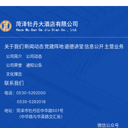
2.2m*2.8m 2.8m*2.8m 3 被罩
1.9m*2.4m 2.5m*2.4m 4 羽绒棉被
1.7m*2.2m 2.3m*2.2m 5 羽绒被
1.7m*2.2m 2.3m*2.2m 6 保洁垫
1.2m*2m 1.8m*2m 7 巾类 32纯棉平
织 8 浴巾 0.8m*1.55m 9 面巾
关于我们
新闻动态
党建阵地
道德讲堂
信息公开
主营业务
0.4m*0.75m 10 地巾 0.5m*0.8m 11
公司简介
公司动态
窗帘 7m*2.8m 12 睡衣 纯棉 13 口布
0.5m*0.
公司荣誉
通知公告
文化理念
联系我们
电话：0530-5292000
0530-5292018
地址：菏泽市牡丹区中华路501号
（中华路与华英路交汇处）
微信公众号