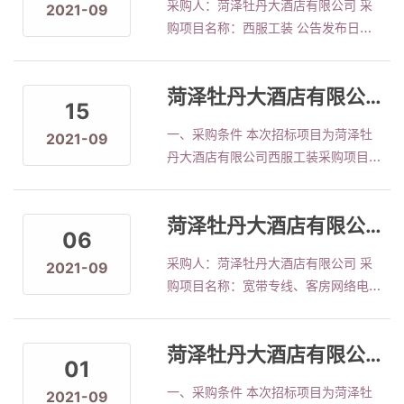
采购人：菏泽牡丹大酒店有限公司 采
2021-09
方式进行竞拍。 二、采购项目情况 1.
基本条件 1.政治立场坚定，树牢
购项目名称：西服工装 公告发布日
菏泽牡丹大酒店有限公司一、三楼多功
&ldquo;四个意识&rdquo;，坚定
期：2021年9月27日 成交日期：2021
能厅灯光、LED屏、音响外租外包采购
&ldquo;四个自信&rdquo;，做到
年9月27日 采购方式：其他 成交情
项目，具体如下： （1）酒店提供场
&ldquo;两个维护&rdquo;
菏泽牡丹大酒店有限公司西服工装比价采购公告
况： 报价单位 型号 数量（套） 最终
地，承租方在一楼、三楼多功能厅装置
15
报价 总报价 排名 山东淏博服饰有限公
一批灯光、音响；三楼多功能厅舞台
一、采购条件 本次招标项目为菏泽牡
2021-09
司 西服套装100%羊毛 2 1750元/套
LED显示屏2022年4月30日原合同履
丹大酒店有限公司西服工装采购项目，
75580元 1 西服套装70%羊毛 4 1180
行结束后，再进行安装，安装彩色电子
招标人为菏泽牡丹大酒店有限公司，资
元/套 西服套装60%羊毛 26 1040元/
显示屏共计三个（其中主屏一个、立式
金来源为自筹资金，该项目已具备采购
套 西服套装其他面料 56 720元/套 菏
侧屏两个），规格
菏泽牡丹大酒店有限公司宽带专线、客房网络电视和客房无线网覆盖比价采购项目成交公示
条件，现对本项目以比价方式进行采
泽新郎希努尔专卖店 西服套装100%羊
06
购。 二、采购项目情况 1.菏泽牡丹大
毛 2 2300元/套 91480 4 西服套装
采购人：菏泽牡丹大酒店有限公司 采
2021-09
酒店有限公司定制西服工装项目，具体
70%羊毛 4 1700元/套 西服套装60%
购项目名称：宽带专线、客房网络电视
如下： 序号 项目名称 规格型号 产品
羊毛 26 1400元/套 西服套装其他面料
和客房无线网覆盖 公告发布日期：
要求 数量（套） 单价（元） 1 西服套
56 780元/套 诸城市华欧服饰有限公
2021年9月6日 成交日期：2021年9月
装 100%羊毛 美观、大气，符合酒店
司 西服套装100%羊毛 2
菏泽牡丹大酒店有限公司宽带专线、客房网络电视和客房无线网覆盖采购公告
10日 采购方式：比价 成交情况： 由报
接待要求。 2 2 西服套装 70%羊毛 4
01
价最低、综合评价得分最高的中国联通
3 西服套装 60%羊毛 26 4 西服套装
一、采购条件 本次招标项目为菏泽牡
2021-09
菏泽市分公司中标。 中标金额：各项