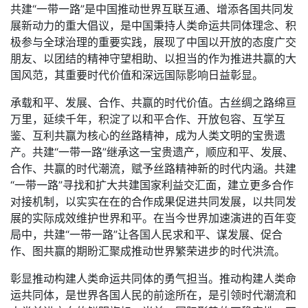
共建“一带一路”是中国推动世界互联互通、增添各国共同发
展新动力的重大倡议，是中国秉持人类命运共同体理念、积
极参与全球治理的重要实践，展现了中国以开放的态度广交
朋友、以团结的精神守望相助、以担当的作为推进共赢的大
国风范，其重要时代价值和深远国际影响日益彰显。
承载和平、发展、合作、共赢的时代价值。古丝绸之路绵亘
万里，延续千年，积淀了以和平合作、开放包容、互学互
鉴、互利共赢为核心的丝路精神，成为人类文明的宝贵遗
产。共建“一带一路”继承这一宝贵遗产，顺应和平、发展、
合作、共赢的时代潮流，赋予丝路精神新的时代内涵。共建
“一带一路”寻找和扩大共建国家利益交汇面，建立更多合作
对接机制，以实实在在的合作成果促进共同发展，以共同发
展的实际成效维护世界和平。在当今世界加速演进的百年变
局中，共建“一带一路”让各国人民求和平、谋发展、促合
作、图共赢的期盼汇聚成推动世界繁荣进步的时代洪流。
彰显推动构建人类命运共同体的勇气担当。推动构建人类命
运共同体，是世界各国人民的前途所在，是引领时代潮流和