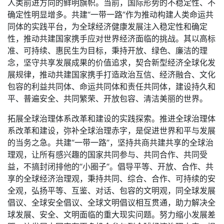
人类前进方向的鲜明旗帜。当前，国际形势的不稳定性、不
确定性明显增多。共建“一带一路”作为推动构建人类命运共
同体的实践平台，为全球经济健康发展注入稳定性和确定
性，推动共建国家携手应对世界经济面临的挑战。其以高标
准、可持续、惠民生为目标，秉持开放、绿色、廉洁的理
念，坚守共享发展成果的价值追求，契合新型经济全球化发
展规律，推动共建国家携手打造政治互信、经济融合、文化
包容的利益共同体、命运共同体和责任共同体，建设持久和
平、普遍安全、共同繁荣、开放包容、清洁美丽的世界。
拓展全球治理体系改革和建设的实践探索。推进全球治理体
系改革和建设，弥补全球治理赤字，是促进世界和平与发展
的当务之急。共建“一带一路”，坚持共商共建共享的全球治
理观，让所有感兴趣的国家共同参与、共同合作、共同受
益，不搞封闭排他的“小圈子”。倡导平等、开放、合作、共
享的全球经济治理观，秉持共同、综合、合作、可持续的安
全观，弘扬平等、互鉴、对话、包容的文明观，同全球发展
倡议、全球安全倡议、全球文明倡议相互贯通，助力解决全
球发展、安全、文明面临的重大现实问题。努力缩小发展差