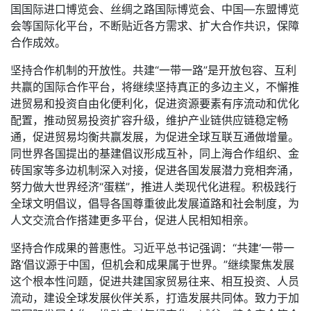
国国际进口博览会、丝绸之路国际博览会、中国—东盟博览
会等国际化平台，不断贴近各方需求、扩大合作共识，保障
合作成效。
坚持合作机制的开放性。共建“一带一路”是开放包容、互利
共赢的国际合作平台，将继续坚持真正的多边主义，不懈推
进贸易和投资自由化便利化，促进资源要素有序流动和优化
配置，推动贸易投资扩容升级，维护产业链供应链稳定畅
通，促进贸易均衡共赢发展，为促进全球互联互通做增量。
同世界各国提出的基建倡议形成互补，同上海合作组织、金
砖国家等多边机制深入对接，促进各国发展潜力竞相奔涌，
努力做大世界经济“蛋糕”，推进人类现代化进程。积极践行
全球文明倡议，倡导各国尊重彼此发展道路和社会制度，为
人文交流合作搭建更多平台，促进人民相知相亲。
坚持合作成果的普惠性。习近平总书记强调：“共建‘一带一
路’倡议源于中国，但机会和成果属于世界。”继续聚焦发展
这个根本性问题，促进共建国家贸易往来、相互投资、人员
流动，建设全球发展伙伴关系，打造发展共同体。致力于加